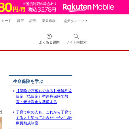
カード
銀行
証券
楽天市場
楽天グループ
よくある質問
サイト内
検索
生命保険を学ぶ
【保険で貯蓄もできる】低解約返
戻金（払戻金）型終身保険で教
育・老後資金を準備する
日
子育て中の人も、これから子育て
する人も知っておきたい子ども医
療費助成制度