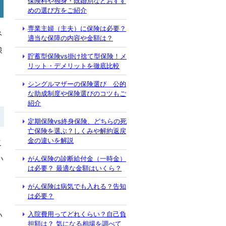
保険料や独身・既婚別などおすす
めの選び方をご紹介
専業主婦（主夫）に保険は必要？
ネ
適当な保障の内容や金額は？
検
貯蓄型保険vs掛け捨て型保険！メ
リット・デメリットを徹底比較
シングルマザーの保険選び 公的
な助成制度や保険選びのコツもご
紹介
定期保険vs終身保険、どちらの死
亡保険を選ぶ？しくみや解約返戻
金の違いを解説
こ
い
がん保険の診断給付金（一時金）
は必要？ 最適な金額はいくら？
がん保険は病気でも入れる？告知
は必要？
入院費用ってどれくらい？自己負
い
担額は？ 気になる相場を調べて