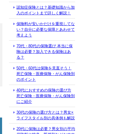
認知症保険とは？基礎知識から加
入のポイントまで詳しく解説！
保険料が安いかだけを重視してな
い？自分に必要な保障とあわせて
考えよう
70代・80代の保険選び 本当に保
険は必要？加入できる保険はあ
る？
50代・60代は保険を見直そう！
死亡保険・医療保険・がん保険別
のポイント
40代におすすめの保険の選び方
死亡保険・医療保険・がん保険別
にご紹介
30代の保険の選び方とは？男女×
ライフスタイル別の具体例も解説
20代に保険は必要？男女別の平均