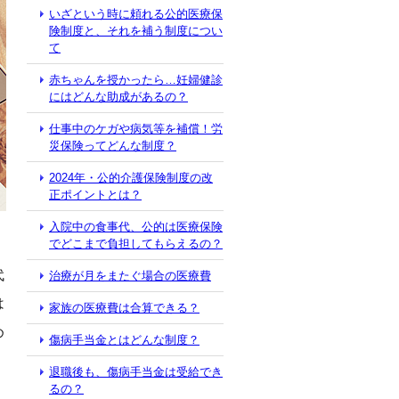
いざという時に頼れる公的医療保
険制度と、それを補う制度につい
て
赤ちゃんを授かったら…妊婦健診
にはどんな助成があるの？
仕事中のケガや病気等を補償！労
災保険ってどんな制度？
2024年・公的介護保険制度の改
正ポイントとは？
入院中の食事代、公的は医療保険
でどこまで負担してもらえるの？
代
治療が月をまたぐ場合の医療費
は
家族の医療費は合算できる？
め
傷病手当金とはどんな制度？
退職後も、傷病手当金は受給でき
るの？