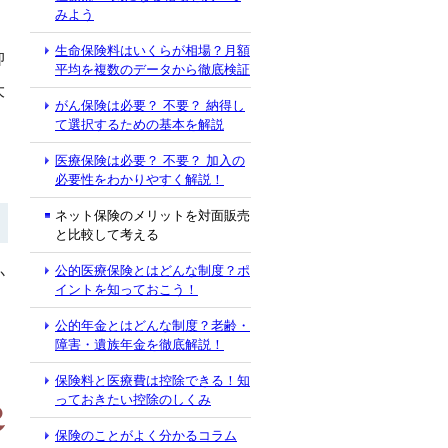
。
みよう
生命保険料はいくらが相場？月額
抑
平均を複数のデータから徹底検証
大
がん保険は必要？ 不要？ 納得し
て選択するための基本を解説
医療保険は必要？ 不要？ 加入の
必要性をわかりやすく解説！
ネット保険のメリットを対面販売
と比較して考える
公的医療保険とはどんな制度？ポ
か
イントを知っておこう！
公的年金とはどんな制度？老齢・
障害・遺族年金を徹底解説！
保険料と医療費は控除できる！知
っておきたい控除のしくみ
保険のことがよく分かるコラム