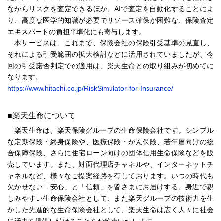
ながらリスクを査定できるほか、AIで査定を自動化することによ
り、高度な医学的知識が必要でリソース確保が困難な、保険査定
エキスパートの負担平準化にも寄与します。
本サービスは、これまで、保険会社の保険引受基準の見直し、
それによる引受範囲の拡大検討などに活用されていましたが、今
回の引受諾否判定での適用は、楽天生命との取り組みが初めてに
なります。
https://www.hitachi.co.jp/RiskSimulator-for-Insurance/
■楽天生命について
楽天生命は、楽天保険グループの生命保険会社です。シンプル
な定期保険・終身保険や、医療保険・がん保険、若年層向けの総
合保障保険、さらに住宅ローン向けの団体信用生命保険などを販
売しています。また、対面代理店チャネルや、インターネットチ
ャネルなど、様々なご提案経路を有しております。いつの時代も
欠かせない「安心」と「信頼」を皆さまにお届けする、身近で親
しみやすい生命保険会社として、また楽天グループの技術力を生
かした先進的な生命保険会社として、楽天生命は広く人々に社会