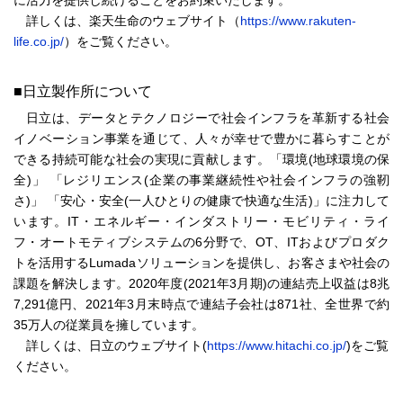
に活力を提供し続けることをお約束いたします。
詳しくは、楽天生命のウェブサイト（
https://www.rakuten-
life.co.jp/
）をご覧ください。
■日立製作所について
日立は、データとテクノロジーで社会インフラを革新する社会
イノベーション事業を通じて、人々が幸せで豊かに暮らすことが
できる持続可能な社会の実現に貢献します。「環境(地球環境の保
全)」 「レジリエンス(企業の事業継続性や社会インフラの強靭
さ)」 「安心・安全(一人ひとりの健康で快適な生活)」に注力して
います。IT・エネルギー・インダストリー・モビリティ・ライ
フ・オートモティブシステムの6分野で、OT、ITおよびプロダク
トを活用するLumadaソリューションを提供し、お客さまや社会の
課題を解決します。2020年度(2021年3月期)の連結売上収益は8兆
7,291億円、2021年3月末時点で連結子会社は871社、全世界で約
35万人の従業員を擁しています。
詳しくは、日立のウェブサイト(
https://www.hitachi.co.jp/
)をご覧
ください。