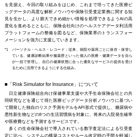
を見据え、今回の取り組みをはじめ、これまで培ってきた医療ビ
ッグデータの高度な解析ノウハウや保険引受査定業務に関する知
見を生かし、より膨大できめ細かい情報を処理できるようAIの高
度化を進めるとともに、保険会社向けのヘルスケアデータ利活用
プラットフォームの整備を図るなど、保険業界のトランスフォー
メーションを強力に支援していきます。
*1 パーソナル・ヘルス・レコード：従来、病院や薬局ごとに保存・保管し
ている、健康診断結果や服薬歴といった個人の医療・健康データを自ら
が一括で管理し、自己の健康状態に合った優良なサービスの提供を受け
るために活用できるようにする仕組み。
■「Risk Simulator for Insurance」について
日立健康保険組合向け保健事業支援や大手生命保険会社との共
同研究などを通じて得た医療ビッグデータ分析ノウハウに基づい
て開発した独自のリスク予測モデルをAPI形式で提供し、糖尿病や
悪性新生物などの8つの生活習慣病を対象に、将来の入院発生確率
や医療費などを予測するサービスです。
多くの生命保険会社で導入されている数字査定法による引受査
定に比べ、システムの構築コストやルール改定時の手間を軽減し