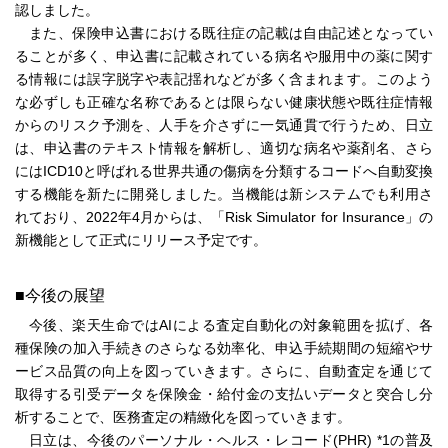
認しました。
また、保険申込書における既往症の記載は自由記述となってい
ることが多く、申込書に記載されている病名や服用中の薬に関す
る情報には誤字脱字や表記揺れなどが多く含まれます。このよう
な必ずしも正確な名称であるとは限らない健康状態や既往症情報
からのリスク予測を、人手を介さずに一気通貫で行うため、日立
は、申込書のテキスト情報を解析し、適切な病名や薬剤名、さら
にはICD10と呼ばれる世界共通の傷病を分類するコードへ自動変換
する機能を新たに開発しました。当機能は新システムでも利用さ
れており、2022年4月からは、「Risk Simulator for Insurance」の
新機能として正式にリリース予定です。
■今後の展望
今後、楽天生命ではAIによる査定自動化の対象範囲を拡げ、各
種保険の加入手続きのさらなる効率化、申込手続期間の短縮やサ
ービス品質の向上を図っていきます。さらに、自動査定を通じて
取得する引受データを保険金・給付金の支払いデータと突合し分
析することで、医務査定の精緻化を図っていきます。
日立は、今後のパーソナル・ヘルス・レコード(PHR)
*1
の普及