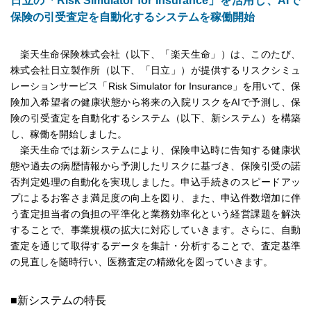
日立の「Risk Simulator for Insurance」を活用し、AIで
保険の引受査定を自動化するシステムを稼働開始
楽天生命保険株式会社（以下、「楽天生命」）は、このたび、
株式会社日立製作所（以下、「日立」）が提供するリスクシミュ
レーションサービス「Risk Simulator for Insurance」を用いて、保
険加入希望者の健康状態から将来の入院リスクをAIで予測し、保
険の引受査定を自動化するシステム（以下、新システム）を構築
し、稼働を開始しました。
楽天生命では新システムにより、保険申込時に告知する健康状
態や過去の病歴情報から予測したリスクに基づき、保険引受の諾
否判定処理の自動化を実現しました。申込手続きのスピードアッ
プによるお客さま満足度の向上を図り、また、申込件数増加に伴
う査定担当者の負担の平準化と業務効率化という経営課題を解決
することで、事業規模の拡大に対応していきます。さらに、自動
査定を通じて取得するデータを集計・分析することで、査定基準
の見直しを随時行い、医務査定の精緻化を図っていきます。
■新システムの特長