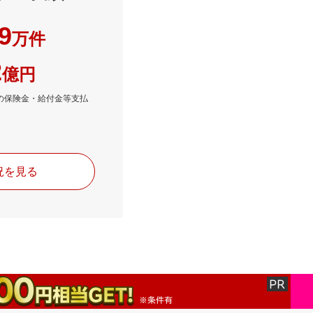
9
万件
2
億円
月末の保険金・給付金等支払
況を見る