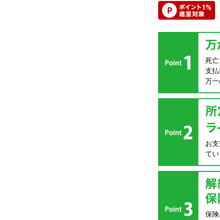
死亡
支払
万一
お支
てい
保険