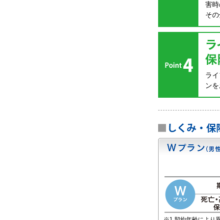
害時
その
ライ
ンを
※1 契約年齢により