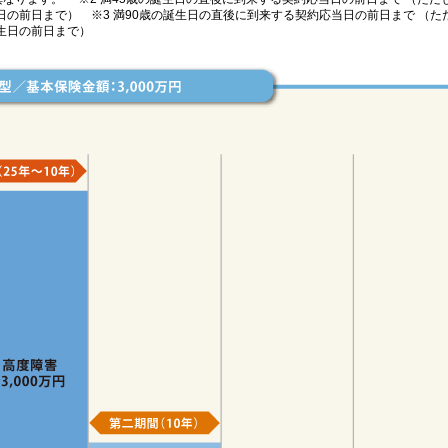
日の前日まで） ※3 満90歳の誕生日の直後に到来する契約応当日の前日まで （
生日の前日まで）