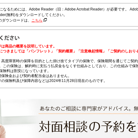
るためには、Adobe Reader（旧：Adobe Acrobat Reader）が必要です。 A
eader(無料)をダウンロードしてください。
r™ のダウンロードは、
こちら
ジは商品の概要を説明しています。
につきましては「パンフレット」「契約概要」「注意喚起情報」「ご契約のしおり-
・高度障害時の保障を目的とした掛け捨てタイプの保険で、保険期間を通じてご契
。この保険は、解約時に支払う払戻金をなくす仕組みとしており、この仕組みで保
保険料は割安になっています。
期保険金および契約者配当金はありません。
の保険料及び保障内容などは2024年11月28日現在のものです。