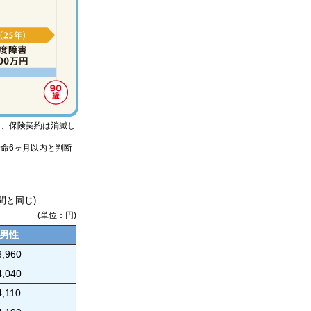
は、保険契約は消滅し
命6ヶ月以内と判断
間と同じ)
(単位：円)
男性
3,960
4,040
4,110