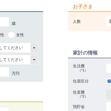
お子さま
人数
歳
男性
女性
家計の情報
生活費
（*1）
万円
住居区分
住居費
（*2）
預貯金