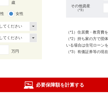
歳
その他資産
（*3）
男性
女性
（*1）住居費・教育費
（*2）持ち家の方で団
いる場合は住宅ローン
万円
（*3）有価証券等の現
必要保障額を計算する