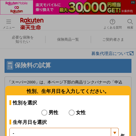
メニュー
よくある質問
検索
必要な保険を
保険商品一覧
ご契約者さま
知りたい
募集代理店について
保険料の試算
「スーパー2000」は、本ページ下部の商品リンクバナーの「申込
み」からお進みください。
性別、生年月日を入力してください。
「楽天生命スーパー医療保険」における入院給付金日額1,000円の新
性別を選択
規申込みの受付停止について
男性
女性
詳しくはこちら
生年月日を選択
ブラウザの[戻る]を使用しないでください。選択したプランが正しく
表示されない場合があります。
年