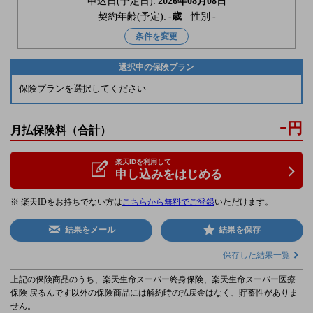
申込日(予定日):
2026年08月08日
契約年齢(予定):
-
歳
性別
-
条件を変更
選択中の保険プラン
保険プランを選択してください
-
円
月払保険料
（合計）
楽天IDを利用して
申し込みをはじめる
※ 楽天IDをお持ちでない方は
こちらから無料でご登録
いただけます。
結果をメール
結果を保存
保存した結果一覧
上記の保険商品のうち、楽天生命スーパー終身保険、楽天生命スーパー医療
保険 戻るんです以外の保険商品には解約時の払戻金はなく、貯蓄性がありま
せん。