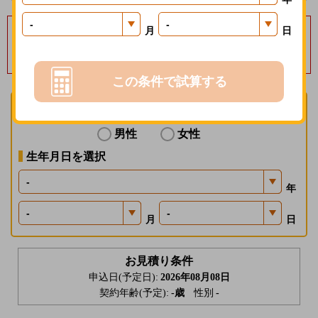
毎月保険料１％分の
月
日
楽天ポイントを進呈いたします
募集経費の削減効果等を楽天会員に還元する制度で、一定の条件があります。
この条件で試算する
性別を選択
男性
女性
生年月日を選択
年
月
日
お見積り条件
申込日(予定日):
2026年08月08日
契約年齢(予定):
-
歳
性別
-