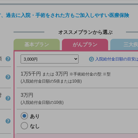
方、過去に入院・手術をされた方もご加入しやすい医療保険
オススメプランから選ぶ
基本
プラン
がん
プラン
三大
額
入院給付金日額の目安
1万5千
円
3万
円
または
※手術給付金の型:Ⅱ型
(入院給付金日額の5倍または10倍)
付
3万
円
(入院給付金日額の10倍)
あり
なし