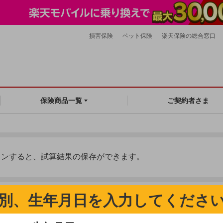
損害保険
ペット保険
楽天保険の総合窓口
ご契約者さま
保険商品一覧
インすると、試算結果の保存ができます。
別、生年月日を入力してくださ
部の商品リンクバナーの「申込み」からお進みください。