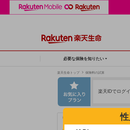
必要な保険を知りたい
楽天生命トップ
保険料の試算
楽天IDでログ
性
「スーパー2000」は、本ページ下