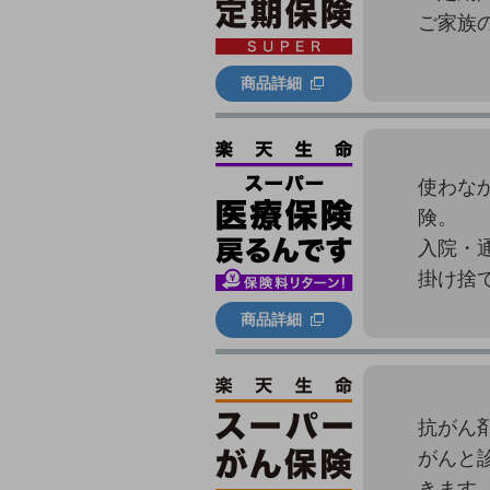
ご家族
商品詳細
使わな
険。
入院・
掛け捨
商品詳細
抗がん
がんと
きます