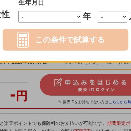
入院給付金日額1,000円の新規申込みの受付停止について
生年月日
女性
年
ださい。選択したプランが正しく表示されない場合があります。
この条件で試算する
試算
日）:
2026年08月07日
契約年齢（予定）:
-
歳
性別 :
-
円
※ 楽天IDをお持ちでない方は
こちらから
と楽天ポイントでも保険料のお支払いが可能です。
期間限定ポ