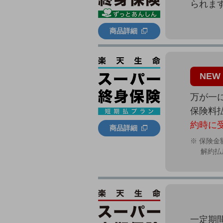
られま
商品詳細
NEW
万が一
保険料
約時に
商品詳細
※ 保険
解約払
一定期