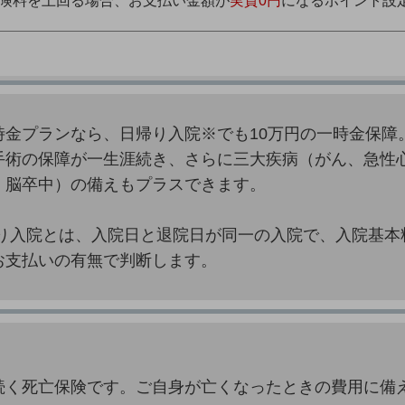
険料を上回る場合、お支払い金額が
実質0円
になるポイント設
時金プランなら、日帰り入院※でも10万円の一時金保障
手術の保障が一生涯続き、さらに三大疾病（がん、急性
、脳卒中）の備えもプラスできます。
帰り入院とは、入院日と退院日が同一の入院で、入院基本
お支払いの有無で判断します。
続く死亡保険です。ご自身が亡くなったときの費用に備