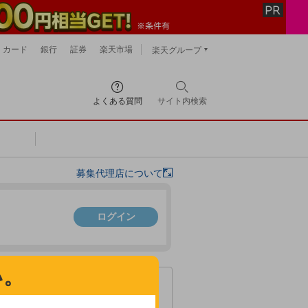
カード
銀行
証券
楽天市場
楽天グループ
よくある質問
サイト内
検索
募集代理店について
ログイン
い。