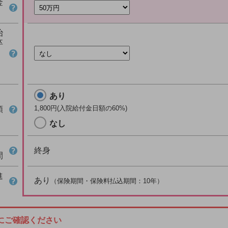
金
治
卒
あり
1,800
円(入院給付金日額の60%)
額
なし
終身
間
進
あり
（保険期間・保険料払込期間：10年）
にご確認ください