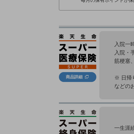
毎月の保有ポイントが保
入院一
入院・
筋梗塞
商品詳細
※ 日
などの
一生涯