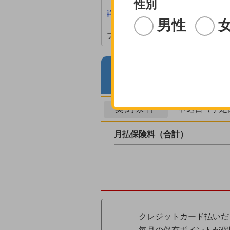
「楽天生命スーパー医療保険」における
性別
詳しくはこちら
男性
ブラウザの[戻る]を使用しないでく
保険料の
契約条件
申込日（予定
月払保険料（合計）
クレジットカード払いだ