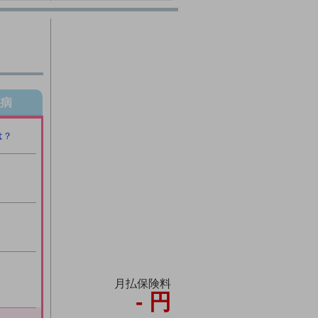
疾病
は？
月払保険料
-
円