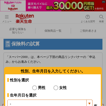
メニュー
よくある質問
検索
必要な保険を
保険商品一覧
ご契約者さま
知りたい
保険料の試算
「スーパー2000」は、本ページ下部の商品リンクバナーの「申込
み」からお進みください。
性別、生年月日を入力してください。
「楽天生命スーパー医療保険」における入院給付金日額1,000円の新
規申込みの受付停止について
性別を選択
詳しくはこちら
男性
女性
ブラウザの[戻る]を使用しないでください。選択したプランが正しく
表示されない場合があります。
生年月日を選択
年