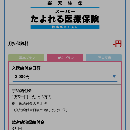
-
円
月払保険料
基本プラン
がんプラン
三大疾病
入院給付金日額
手術給付金
1万5千
円または
3万
円
※手術給付金の型:Ⅱ型
（入院給付金日額の5倍または10倍）
放射線治療給付金
3万
円