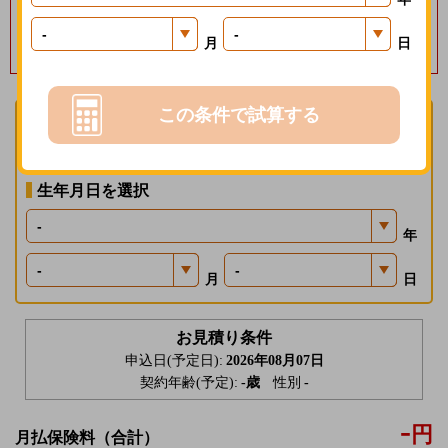
毎月保険料１％分の
楽天ポイントを進呈いたします
月
日
募集経費の削減効果等を楽天会員に還元する制度で、一定の条件があります。
この条件で試算する
性別を選択
男性
女性
生年月日を選択
年
月
日
お見積り条件
申込日(予定日):
2026年08月07日
契約年齢(予定):
-
歳
性別
-
-
円
月払保険料
（合計）