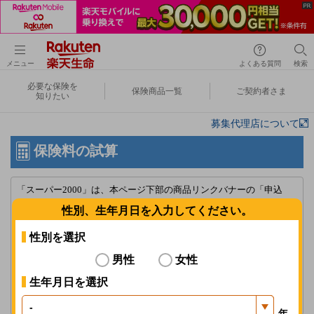
メニュー
よくある質問
検索
必要な保険を
保険商品一覧
ご契約者さま
知りたい
募集代理店について
保険料の試算
「スーパー2000」は、本ページ下部の商品リンクバナーの「申込
み」からお進みください。
性別、生年月日を入力してください。
「楽天生命スーパー医療保険」における入院給付金日額1,000円の新
性別を選択
規申込みの受付停止について
男性
女性
詳しくはこちら
生年月日を選択
ブラウザの[戻る]を使用しないでください。選択したプランが正しく
表示されない場合があります。
年