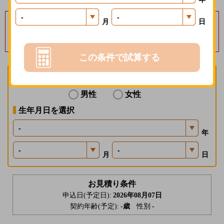
毎月保険料１％分の
月
日
楽天ポイントを進呈いたします
募集経費の削減効果等を楽天会員に還元する制度で、一定の条件があります。
この条件で試算する
性別を選択
男性
女性
生年月日を選択
年
月
日
お見積り条件
申込日(予定日):
2026年08月07日
契約年齢(予定):
-
歳
性別
-