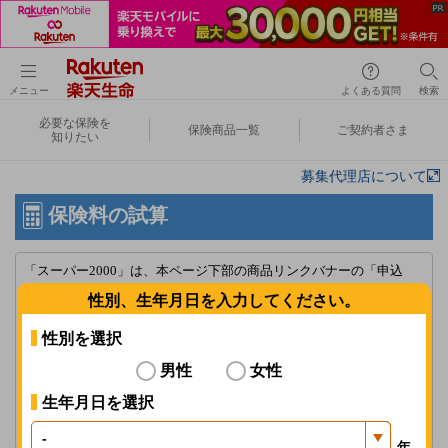
メニュー
よくある質問
検索
必要な保険を
保険商品一覧
ご契約者さま
知りたい
募集代理店について
保険料の試算
「スーパー2000」は、本ページ下部の商品リンクバナーの「申込
み」からお進みください。
性別、生年月日を入力してください。
「楽天生命スーパー医療保険」における入院給付金日額1,000円の新
性別を選択
規申込みの受付停止について
男性
女性
詳しくはこちら
生年月日を選択
ブラウザの[戻る]を使用しないでください。選択したプランが正しく
表示されない場合があります。
年