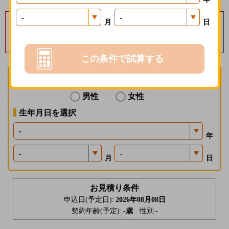
毎月保険料１％分の
月
日
楽天ポイントを進呈いたします
募集経費の削減効果等を楽天会員に還元する制度で、一定の条件があります。
この条件で試算する
性別を選択
男性
女性
生年月日を選択
年
月
日
お見積り条件
申込日(予定日):
2026年08月08日
契約年齢(予定):
-
歳
性別
-