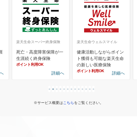
楽天生命スーパー終身保険
楽天生命ウェルスマイル
涯
死亡・高度障害保障が一
健康活動しながらポイン
生涯続く終身保険
ト獲得も可能な楽天生命
ポイント利用OK
の新しい医療保険
ポイント利用OK
へ
詳細へ
詳細へ
●
●
●
●
●
●
●
●
●
●
●
●
●
※サービス概要は
こちら
をご覧ください。