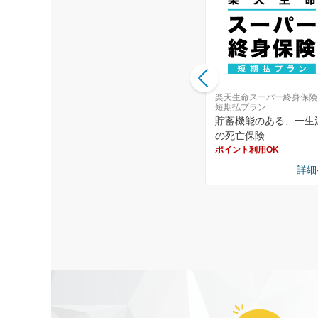
楽天生命スーパー定期保険
楽天生命スーパー終身保険
短期払プラン
ガや死亡に
万が一の時に家族の生活
貯蓄機能のある、一生
をサポートする保険
の死亡保険
ポイント利用OK
ポイント利用OK
詳細へ
詳細へ
詳細