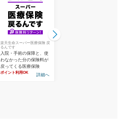
楽天生命スーパー医療保険 戻
楽天生命スーパー医療保険
楽天生命
るんです
入院・手術の保障と、使
病気やケガによる入院・
がんの
わなかった分の保険料が
手術をお手頃な保険料で
たお手
戻ってくる医療保険
総合的にカバー
ポイント
ポイント利用OK
ポイント利用OK
詳細へ
詳細へ