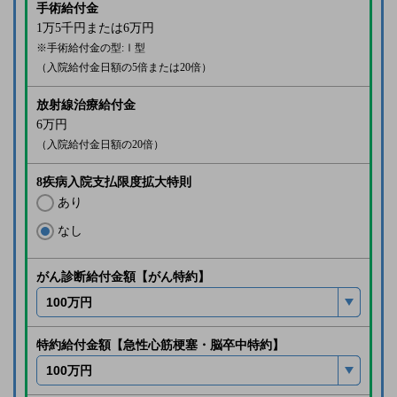
手術給付金
1万5千
円または
6万
円
※手術給付金の型:Ⅰ型
（入院給付金日額の5倍または20倍）
放射線治療給付金
6万
円
（入院給付金日額の20倍）
8疾病入院支払限度拡大特則
あり
なし
がん診断給付金額【がん特約】
特約給付金額【急性心筋梗塞・脳卒中特約】