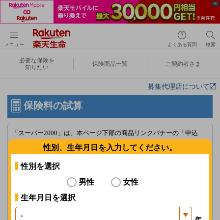
メニュー
よくある質問
検索
必要な保険を
保険商品一覧
ご契約者さま
知りたい
募集代理店について
保険料の試算
「スーパー2000」は、本ページ下部の商品リンクバナーの「申込
み」からお進みください。
性別、生年月日を入力してください。
「楽天生命スーパー医療保険」における入院給付金日額1,000円の新
性別を選択
規申込みの受付停止について
男性
女性
詳しくはこちら
生年月日を選択
ブラウザの[戻る]を使用しないでください。選択したプランが正しく
表示されない場合があります。
年