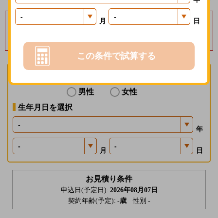
毎月保険料１％分の
月
日
楽天ポイントを進呈いたします
募集経費の削減効果等を楽天会員に還元する制度で、一定の条件があります。
この条件で試算する
性別を選択
男性
女性
生年月日を選択
年
月
日
お見積り条件
申込日(予定日):
2026年08月07日
契約年齢(予定):
-
歳
性別
-