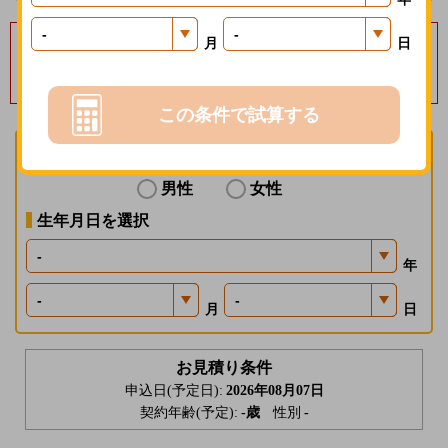
毎月保険料１％分の
月
日
楽天ポイントを進呈いたします
募集経費の削減効果等を楽天会員に還元する制度で、一定の条件があります。
この条件で試算する
性別を選択
男性
女性
生年月日を選択
年
月
日
お見積り条件
申込日(予定日):
2026年08月07日
契約年齢(予定):
-
歳
性別
-