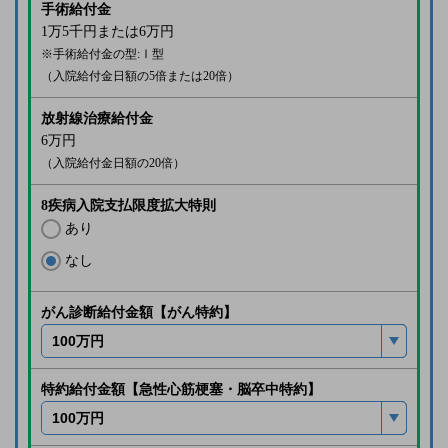
手術給付金
1万5千
円または
6万
円
※手術給付金の型:Ⅰ型
（入院給付金日額の5倍または20倍）
放射線治療給付金
6万
円
（入院給付金日額の20倍）
8疾病入院支払限度拡大特則
あり
なし
がん診断給付金額【がん特約】
特約給付金額【急性心筋梗塞・脳卒中特約】