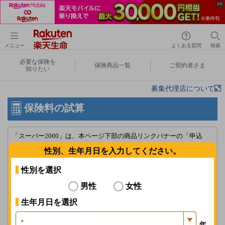
メニュー
よくある質問
検索
必要な保険を
保険商品一覧
ご契約者さま
知りたい
募集代理店について
保険料の試算
「スーパー2000」は、本ページ下部の商品リンクバナーの「申込
み」からお進みください。
性別、生年月日を入力してください。
「楽天生命スーパー医療保険」における入院給付金日額1,000円の新
性別を選択
規申込みの受付停止について
男性
女性
詳しくはこちら
生年月日を選択
ブラウザの[戻る]を使用しないでください。選択したプランが正しく
表示されない場合があります。
年